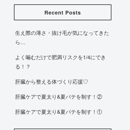
Recent Posts
生え際の薄さ・抜け毛が気になってきた
ら…
よく噛むだけで肥満リスクを1/4にでき
る！？
肝臓から整える体づくり応援♡
肝臓ケアで夏太り&夏バテを制す！②
肝臓ケアで夏太り&夏バテを制す！①