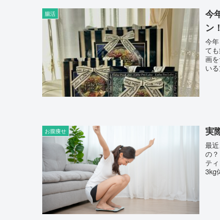
今
腸活
ン
今年も残
ても
画をサポ
実
お腹痩せ
最近よ
の？と
ティングは痩
3k