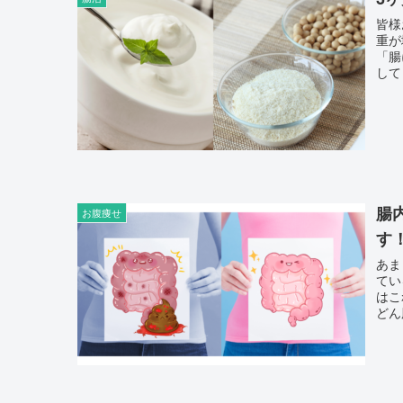
皆様
重が
「腸に効
して
腸
お腹痩せ
す
あま
ている人がいた
はこれ
どん