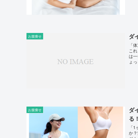
ダ
お腹痩せ
「体
これ
は一
ょっ
ダ
お腹痩せ
る
「1
か？魅力的で