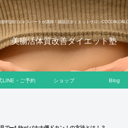
脂肪代謝のエキスパートが講師！腸温活ダイエットサロンCOCOALOALO B
美腸活体質改善ダイエット塾
式LINE・ご予約
ショップ
Blog
ヶ月で➖4.8kg!バナナ便ドカン！の方法とは！？