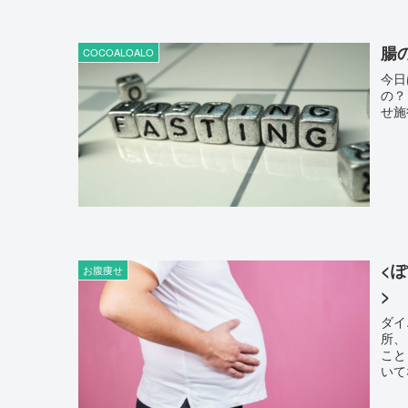
腸
COCOALOALO
今日は
の？ ズバリ！ 「正しい腸の大掃除(ファスティング)2回」と 「
<
お腹痩せ
>
ダイ
所、 それは下腹の贅肉！ ズボンにたっぷり乗っかる浮き輪肉は
こと 「そこまで太っているわけではないけど下腹だけがぽっこ
いて