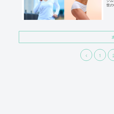
ジム
世の
1