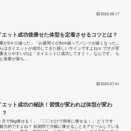
2023.09.17
イエット成功後痩せた体型を定着させるコツとは？
重が2キロ減った」「お腹周りが5cm減ってパンツが緩くなった」
らはダイエットが成功してきた嬉しいサインですよね☺️ ですが実
番太りやすいのは「ダイエットに成功してすぐ！」なんです。 ち
と体重が落ち...
2023.07.01
イエット成功の秘訣！習慣が変われば体型が変わ
！？
ヶ月で5kg痩せる！」 「〇〇だけで簡単に痩せる！」 どうです
すよね？ 短期間で大幅に痩せることをアピールしている