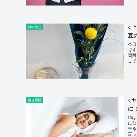
<
お腹痩せ
豆
今日は中秋の名月
です👌 お月見団子は地域によって形など色
関西
こで.
<
痩せ習慣
に
腸は
になります。 そして
来る。 腸はメンタルととっても深い関係に
言っ