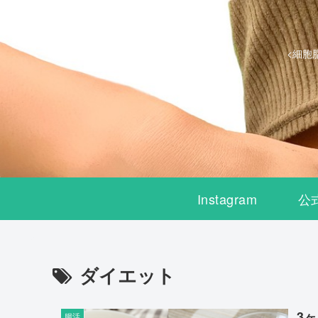
<細胞
Instagram
公
ダイエット
3
腸活