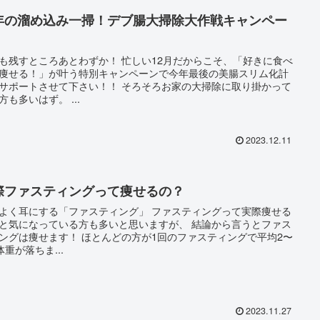
年の溜め込み一掃！デブ腸大掃除大作戦キャンペー
！
すところあとわずか！ 忙しい12月だからこそ、「好きに食べ
痩せる！」が叶う特別キャンペーンで今年最後の美腸スリム化計
ートさせて下さい！！ そろそろお家の大掃除に取り掛かって
いる方も多いはず。 ...
2023.12.11
際ファスティングって痩せるの？
く耳にする「ファスティング」 ファスティングって実際痩せる
気になっている方も多いと思いますが、 結論から言うとファス
せます！ ほとんどの方が1回のファスティングで平均2〜
g体重が落ちま...
2023.11.27