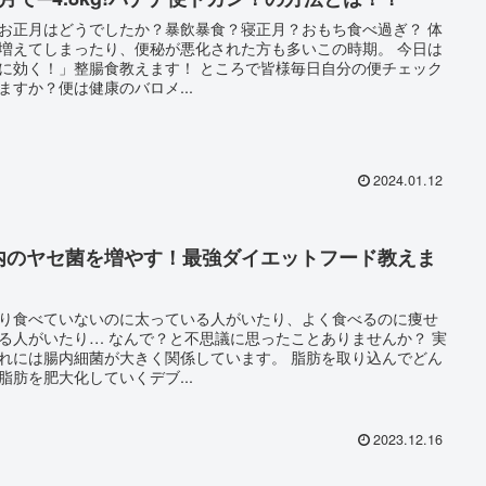
お正月はどうでしたか？暴飲暴食？寝正月？おもち食べ過ぎ？ 体
増えてしまったり、便秘が悪化された方も多いこの時期。 今日は
く！」整腸食教えます！ ところで皆様毎日自分の便チェック
ますか？便は健康のバロメ...
2024.01.12
内のヤセ菌を増やす！最強ダイエットフード教えま
！
り食べていないのに太っている人がいたり、よく食べるのに痩せ
り… なんで？と不思議に思ったことありませんか？ 実
には腸内細菌が大きく関係しています。 脂肪を取り込んでどん
脂肪を肥大化していくデブ...
2023.12.16