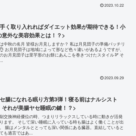
2023.10.22
上手く取り入れればダイエット効果が期待できる！小
の意外な美容効果とは！？>
 皆様お月見しますか？ 私は月見団子の準備バッチリ
々違いがあるようですが、
のお月見団子は里芋形のお餅にあんこを巻きつけたスタイル🫘 そ
..
2023.09.29
ヤセ腸になれる眠り方第3弾！寝る前はナルシスト
！それが美腸ヤセ睡眠の鍵！？>
副交換神経優位の時、つまりリラックスしている時に動きが活発
深い睡眠に入っている時も腸はよく働くことが出
ある臓器。直結していると
ても過言ではあ...