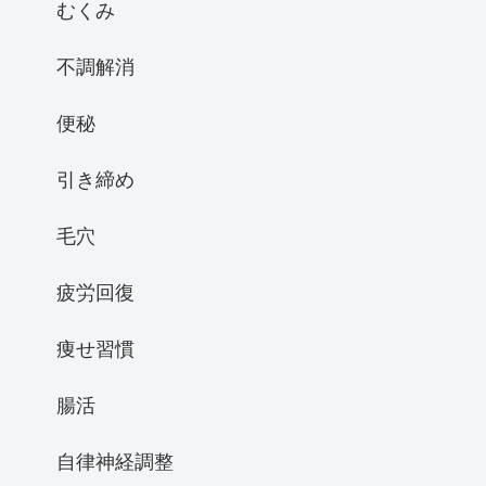
むくみ
不調解消
便秘
引き締め
毛穴
疲労回復
痩せ習慣
腸活
自律神経調整