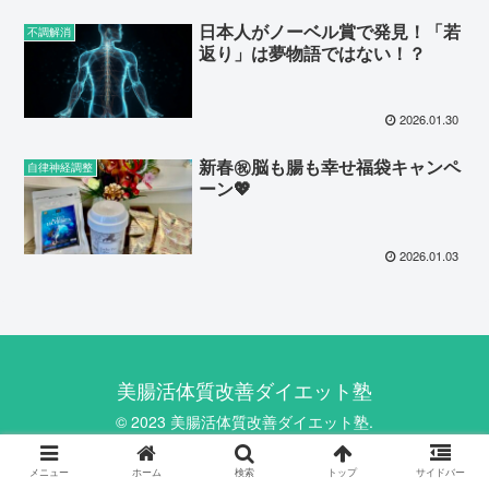
日本人がノーベル賞で発見！「若
不調解消
返り」は夢物語ではない！？
2026.01.30
新春㊗️脳も腸も幸せ福袋キャンペ
自律神経調整
ーン💖
2026.01.03
美腸活体質改善ダイエット塾
© 2023 美腸活体質改善ダイエット塾.
メニュー
ホーム
検索
トップ
サイドバー