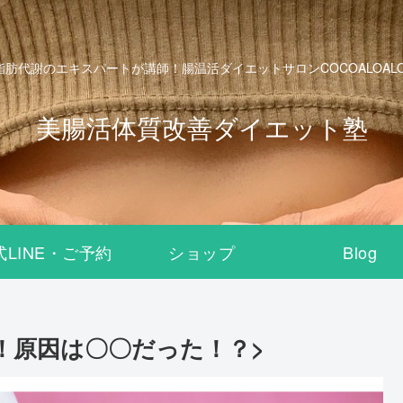
脂肪代謝のエキスパートが講師！腸温活ダイエットサロンCOCOALOALO B
美腸活体質改善ダイエット塾
式LINE・ご予約
ショップ
Blog
！原因は〇〇だった！？>