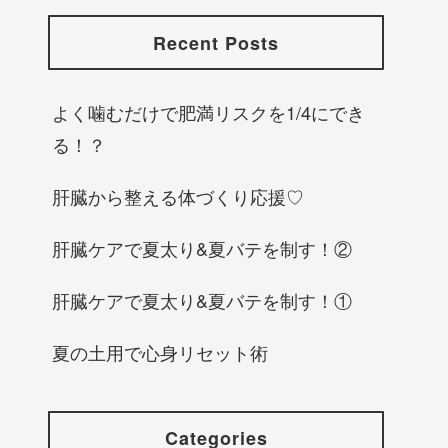
Recent Posts
よく噛むだけで肥満リスクを1/4にでき
る！？
肝臓から整える体づくり応援♡
肝臓ケアで夏太り&夏バテを制す！②
肝臓ケアで夏太り&夏バテを制す！①
夏の土用で心身リセット術
Categories