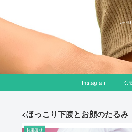
<細胞
Instagram
公
<ぽっこり下腹とお顔のたるみ
お腹痩せ