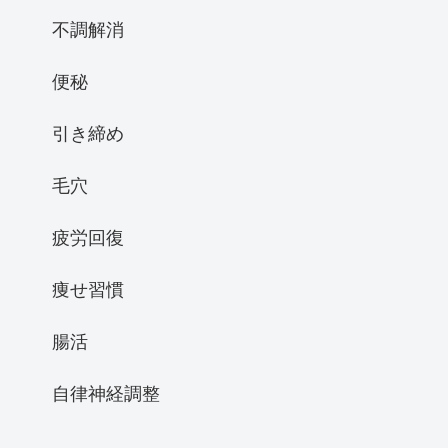
不調解消
便秘
引き締め
毛穴
疲労回復
痩せ習慣
腸活
自律神経調整