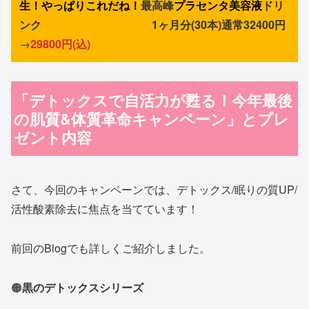
生！やっぱりこれだね！
最高峰
プラセンタ美容液
ドリ
ンク 1ヶ月分(30本)通常32400円
→
29800円(込)
「デトックスで自活力が甦る！今年最後
の肌質&体質革命キャンペーン」とプレ
ゼント内容
さて、今回のキャンペーンでは、デトックス/眠りの質UP/
活性酸素除去に焦点を当てています！
前回のBlogでも詳しくご紹介しました。
🟠
黒のデトックスシリーズ