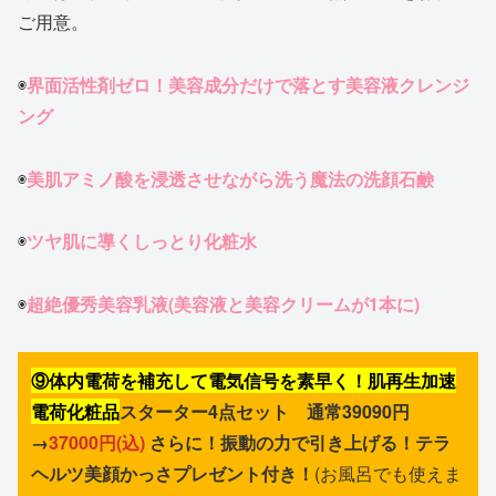
ご用意。
◉
界面活性剤ゼロ！美容成分だけで落とす美容液クレンジ
ング
◉
美肌アミノ酸を浸透させながら洗う魔法の洗顔石鹸
◉
ツヤ肌に導くしっとり化粧水
◉
超絶優秀美容乳液(美容液と美容クリームが1本に)
⑨体内電荷を補充して電気信号を素早く！肌再生加速
電荷化粧品
スターター4点セット 通常39090円
→
37000円(込)
さらに！振動の力で引き上げる！テラ
ヘルツ美顔かっさプレゼント付き！
(お風呂でも使えま