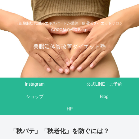
<細胞脂肪代謝のエキスパートが講師！腸温活ダイエットサロン
COCOALOALO Blog>
美腸活体質改善ダイエット塾
Instagram
公式LINE・ご予約
ショップ
Blog
HP
「秋バテ」「秋老化」を防ぐには？