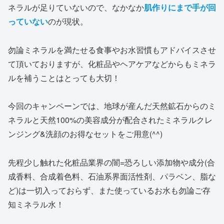
ネラルが足りていないので、なかなか
肌作りにまで手が回
っていない
のが現状。
勿論ミネラルを満たせる食事やお水習慣もアドバイスさせ
て頂いておりますが、化粧品やヘアケアなどからもミネラ
ルを補うことはとっても大切！
今回のキャンペーンでは、地球が産んだ天然鉱石からのミ
ネラルと天然100%の美容成分が配合されたミネラルクレ
ンジング&洗顔のお得なセットをご用意(^^)
先程少し触れた化粧品業界の闇=恐ろしい添加物や成分(合
成香料、合成着色料、石油系界面活性剤、パラベン、脂な
ど)は一切入っておらず、また使っているお水も勿論ご存
知ミネラル水！