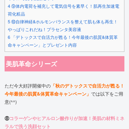
4
⑨体内電荷を補充して電気信号を素早く！肌再生加速電
荷化粧品
5
⑩自律神経&ホルモンバランスを整えて肌も体も再生！
やっぱりこれだね！プラセンタ美容液
6
「デトックスで自活力が甦る！今年最後の肌質&体質革
命キャンペーン」とプレゼント内容
美肌革命シリーズ
ただ今大好評開催中の
「秋のデトックスで自活力が甦る！
今年最後の肌質&体質革命キャンペーン」
では以下をご用
意(^^)
⑧
コラーゲンやヒアルロン酸作りが加速！美肌の材料ミネ
ラルで洗う洗顔セット