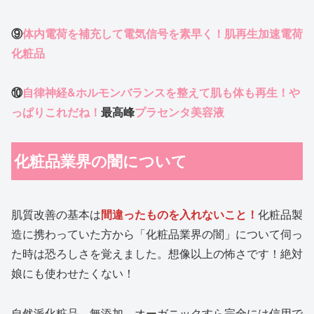
⑨
体内電荷を補充して電気信号を素早く！肌再生加速電荷
化粧品
⑩
自律神経&ホルモンバランスを整えて肌も体も再生！や
っぱりこれだね！
最高峰
プラセンタ美容液
化粧品業界の闇について
肌質改善の基本は
間違ったものを入れないこと！
化粧品製
造に携わっていた方から「化粧品業界の闇」について伺っ
た時は恐ろしさを覚えました。想像以上の怖さです！絶対
娘にも使わせたくない！
自然派化粧品、無添加、オーガニックすら完全には信用で