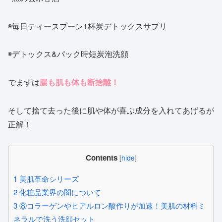
◉毎日ティースプーン1杯炭デトックスサプリ
◉デトックス&パック時短炭泡洗顔
でまずは
腸も肌も体も断捨離！
そして捨て去った後に肌や体が喜ぶ成分を入れてあげるが
正解！
Contents
[
hide
]
1
美肌革命シリーズ
2
化粧品業界の闇について
3
⑧コラーゲンやヒアルロン酸作りが加速！美肌の材料ミ
ネラルで洗う洗顔セット