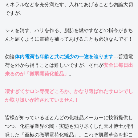
ミネラルなどを充分満たす、入れてあげることも勿論大切
ですが、
シミを消す、ハリを作る、脂肪を燃やすなどの指令がきち
んと届くように電荷を補ってあげることも必須なんです！
勿論
体内電荷も年齢と共に減少の一途を辿ります
…普通電
荷を外から補うことは難しいですが、それが
安全に毎日出
来るのが「微弱電荷化粧品」
。
凄すぎてサロン専売どころか、かなり選ばれたサロンでし
か取り扱いが許されていません！
皆様が知っているほとんどの化粧品メーカーに技術提供し
つつ、化粧品業界の闇・実態も知り尽くした天才博士が開
発した「至極の微弱電荷化粧品」。これぞ肌質革命を起こ