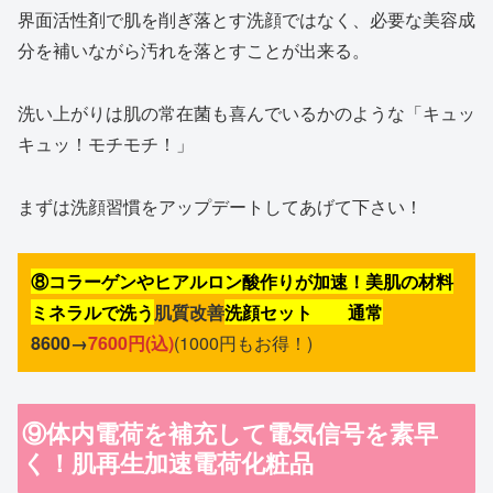
界面活性剤で肌を削ぎ落とす洗顔ではなく、必要な美容成
分を補いながら汚れを落とすことが出来る。
洗い上がりは肌の常在菌も喜んでいるかのような「キュッ
キュッ！モチモチ！」
まずは洗顔習慣をアップデートしてあげて下さい！
⑧コラーゲンやヒアルロン酸作りが加速！美肌の材料
ミネラルで洗う
肌質改善
洗顔セット 通常
8600→
7600円(込)
(1000円もお得！)
⑨体内電荷を補充して電気信号を素早
く！肌再生加速電荷化粧品