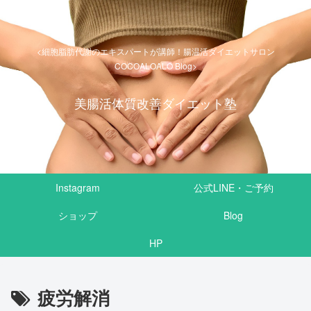
<細胞脂肪代謝のエキスパートが講師！腸温活ダイエットサロン
COCOALOALO Blog>
美腸活体質改善ダイエット塾
Instagram
公式LINE・ご予約
ショップ
Blog
HP
疲労解消