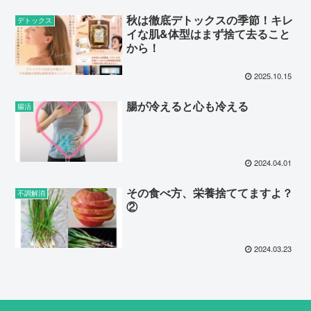
秋は徹底デトックスの季節！キレ
デトックス
イな肌&体型はまず捨て去ること
から！
2025.10.15
腸が冷えると心も冷える
腸活
2024.04.01
その食べ方、栄養捨ててますよ？
不調解消
②
2024.03.23