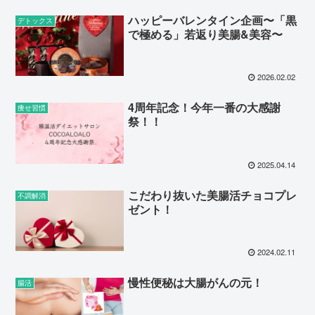
ハッピーバレンタイン企画〜「黒
デトックス
で極める」若返り美腸&美容〜
2026.02.02
4周年記念！今年一番の大感謝
痩せ習慣
祭！！
2025.04.14
こだわり抜いた美腸活チョコプレ
不調解消
ゼント！
2024.02.11
慢性便秘は大腸がんの元！
腸活