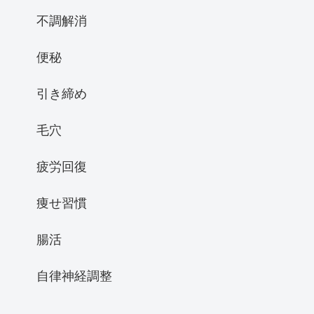
不調解消
便秘
引き締め
毛穴
疲労回復
痩せ習慣
腸活
自律神経調整