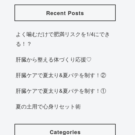
Recent Posts
よく噛むだけで肥満リスクを1/4にでき
る！？
肝臓から整える体づくり応援♡
肝臓ケアで夏太り&夏バテを制す！②
肝臓ケアで夏太り&夏バテを制す！①
夏の土用で心身リセット術
Categories