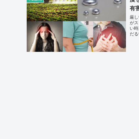
有
厳し
がス
い時期ですよね。
だる