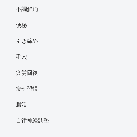
不調解消
便秘
引き締め
毛穴
疲労回復
痩せ習慣
腸活
自律神経調整