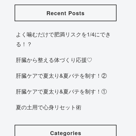
Recent Posts
よく噛むだけで肥満リスクを1/4にでき
る！？
肝臓から整える体づくり応援♡
肝臓ケアで夏太り&夏バテを制す！②
肝臓ケアで夏太り&夏バテを制す！①
夏の土用で心身リセット術
Categories