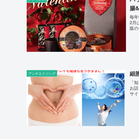
腸
毎年
2月
細
アンチエイジング
「知
お話した