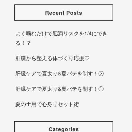
Recent Posts
よく噛むだけで肥満リスクを1/4にでき
る！？
肝臓から整える体づくり応援♡
肝臓ケアで夏太り&夏バテを制す！②
肝臓ケアで夏太り&夏バテを制す！①
夏の土用で心身リセット術
Categories