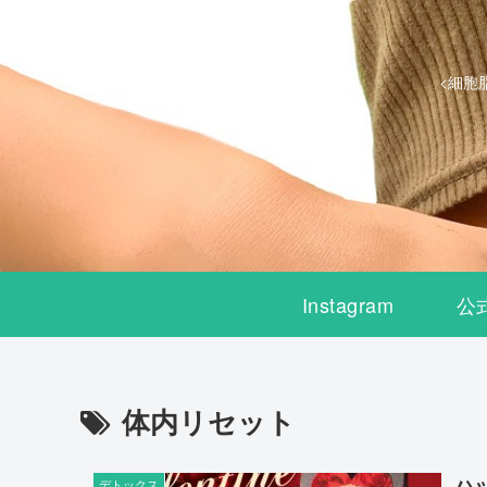
<細胞
Instagram
公
体内リセット
ハ
デトックス