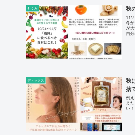
秋
むくみ
11/
冬がやってくる…
が大
自分
秋
デトックス
捨
例え
えたい！ 体脂肪を減らしたい！