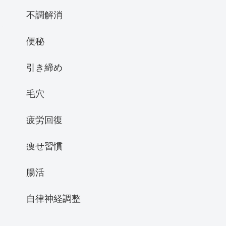
不調解消
便秘
引き締め
毛穴
疲労回復
痩せ習慣
腸活
自律神経調整