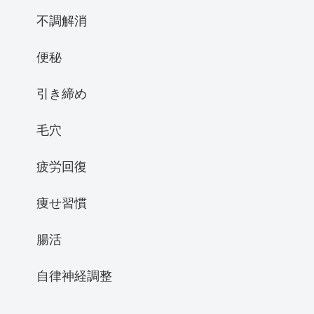
不調解消
便秘
引き締め
毛穴
疲労回復
痩せ習慣
腸活
自律神経調整