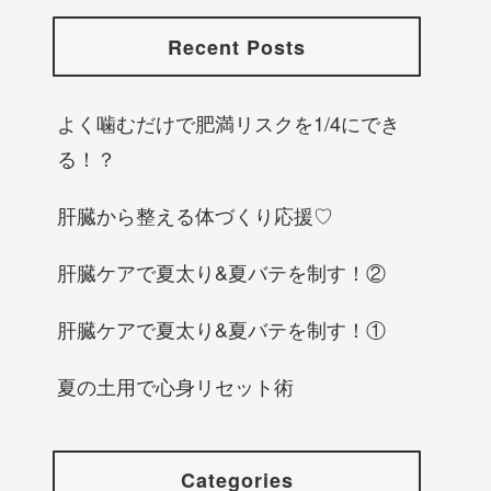
Recent Posts
よく噛むだけで肥満リスクを1/4にでき
る！？
肝臓から整える体づくり応援♡
肝臓ケアで夏太り&夏バテを制す！②
肝臓ケアで夏太り&夏バテを制す！①
夏の土用で心身リセット術
Categories