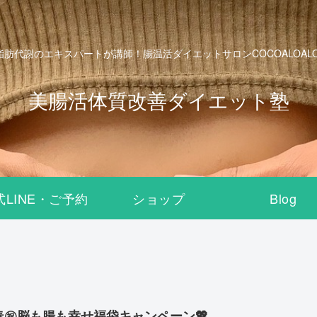
脂肪代謝のエキスパートが講師！腸温活ダイエットサロンCOCOALOALO B
美腸活体質改善ダイエット塾
式LINE・ご予約
ショップ
Blog
春㊗️脳も腸も幸せ福袋キャンペーン💖