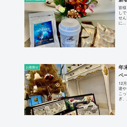
皆様☺
しでしょう？ 暴飲暴
せんでしょうか？
に...
年
お腹痩せ
ペ
12
達やご家族
こって
ぎ、