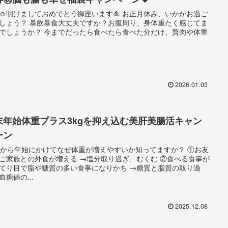
️明けましておめでとう御座います🎍 お正月休み、いかがお過ご
食大丈夫ですか？お腹周り、身体重たく感じてま
 今までだったら食べたら食べた分だけ、贅肉や体重
2026.01.03
末年始体重プラス3kgを抑え込む美肝美腸活キャン
ーン
月から年始にかけてなぜ体重が増えやすいか知ってますか？ ①お友
との外食が増える →塩分取り過ぎ、むくむ ②食べる食事が
り目で脂や糖質の多い食事になりかち →糖質と脂質の取り過
血糖値の...
2025.12.08