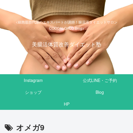
<細胞脂肪代謝のエキスパートが講師！腸温活ダイエットサロン
COCOALOALO Blog>
美腸活体質改善ダイエット塾
Instagram
公式LINE・ご予約
ショップ
Blog
HP
オメガ9