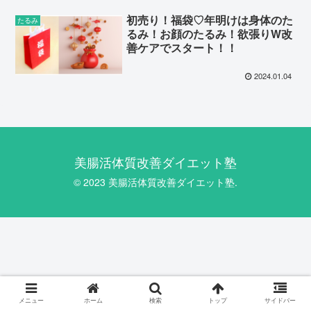
初売り！福袋♡年明けは身体のた
たるみ
るみ！お顔のたるみ！欲張りW改
善ケアでスタート！！
2024.01.04
美腸活体質改善ダイエット塾
© 2023 美腸活体質改善ダイエット塾.
メニュー
ホーム
検索
トップ
サイドバー