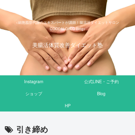
<細胞脂肪代謝のエキスパートが講師！腸温活ダイエットサロン
COCOALOALO Blog>
美腸活体質改善ダイエット塾
Instagram
公式LINE・ご予約
ショップ
Blog
HP
引き締め