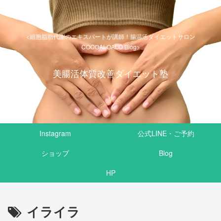
<細胞脂肪代謝のエキスパートが講師！腸温活ダイエットサロン
COCOALOALO Blog>
美腸活体質改善ダイエット塾
Instagram
公式LINE・ご予約
ショップ
Blog
HP
イライラ