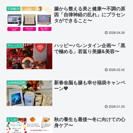
腸から整える美と健康〜不調の原
不調解消
因「自律神経の乱れ」にプラセン
タができること〜
2026.04.26
ハッピーバレンタイン企画〜「黒
デトックス
で極める」若返り美腸&美容〜
2026.02.02
新春㊗️脳も腸も幸せ福袋キャンペ
自律神経調整
ーン💖
2026.01.03
秋の養生も最後〜冬に向けての心
むくみ
身ケア〜