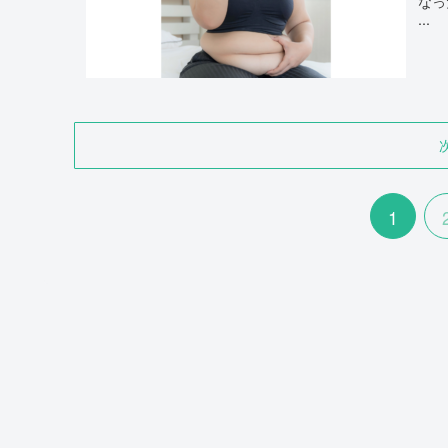
なった ・顔のたるみが目立つようになった 
...
1