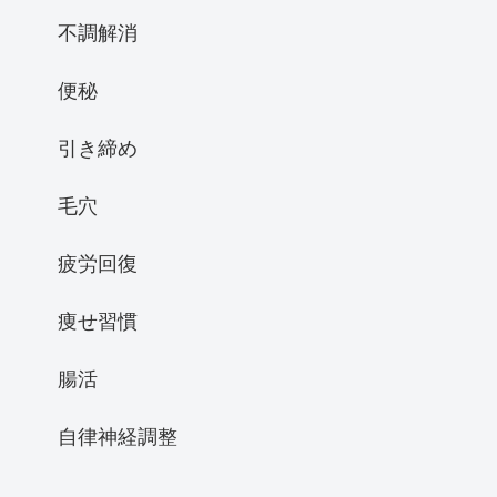
不調解消
便秘
引き締め
毛穴
疲労回復
痩せ習慣
腸活
自律神経調整