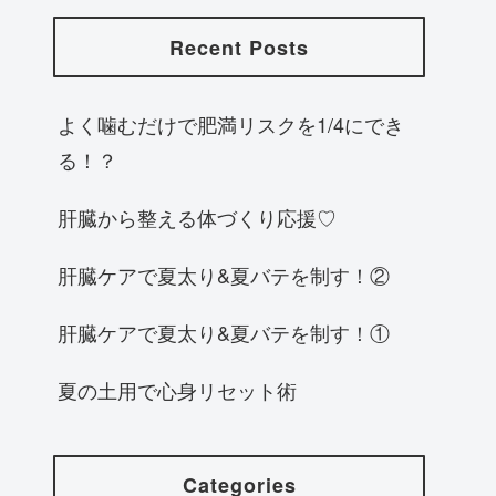
Recent Posts
よく噛むだけで肥満リスクを1/4にでき
る！？
肝臓から整える体づくり応援♡
肝臓ケアで夏太り&夏バテを制す！②
肝臓ケアで夏太り&夏バテを制す！①
夏の土用で心身リセット術
Categories