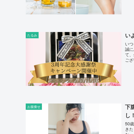
い
たるみ
いつ
誠にありが
て、
下
お腹痩せ
し
50
きた ・体重が増えやすくなった ・痩せにくくなった ・髪の毛