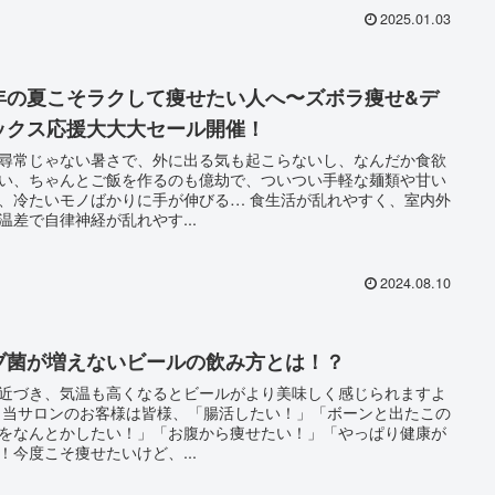
2025.01.03
年の夏こそラクして痩せたい人へ〜ズボラ痩せ&デ
ックス応援大大大セール開催！
尋常じゃない暑さで、外に出る気も起こらないし、なんだか食欲
い、ちゃんとご飯を作るのも億劫で、ついつい手軽な麺類や甘い
冷たいモノばかりに手が伸びる… 食生活が乱れやすく、室内外
温差で自律神経が乱れやす...
2024.08.10
ブ菌が増えないビールの飲み方とは！？
近づき、気温も高くなるとビールがより美味しく感じられますよ
たこの
をなんとかしたい！」「お腹から痩せたい！」「やっぱり健康が
！今度こそ痩せたいけど、...