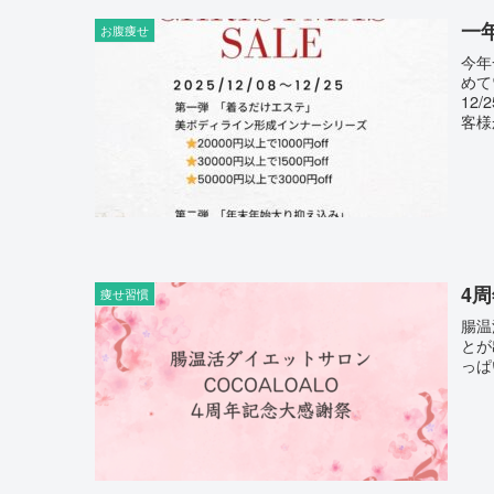
一
お腹痩せ
今年
めて♡ 今年最後のCOCOALOALOのキャンペ
12
客様
4
痩せ習慣
腸温
とが出来ました