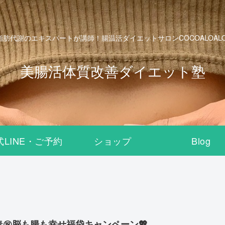
脂肪代謝のエキスパートが講師！腸温活ダイエットサロンCOCOALOALO B
美腸活体質改善ダイエット塾
式LINE・ご予約
ショップ
Blog
春㊗️脳も腸も幸せ福袋キャンペーン💖