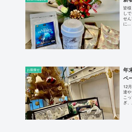
皆様☺
しでしょう？ 暴飲暴
せんでしょうか？
に...
年
お腹痩せ
ペ
12
達やご家族
こって
ぎ、