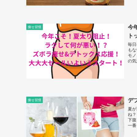
今
痩せ習慣
ト
毎日
もな
モノ、
の気
デ
痩せ習慣
夏が
ね？ 当サロンのお客様は皆様、「腸活したい！」「ボーンと出
下腹
一番