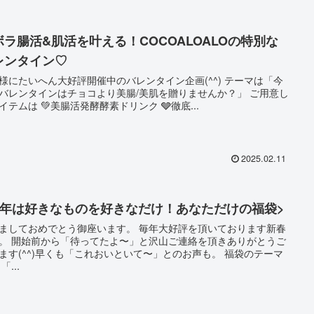
ボラ腸活&肌活を叶える！COCOALOALOの特別な
レンタイン♡
様にたいへん大好評開催中のバレンタイン企画(^^) テーマは「今
バレンタインはチョコより美腸/美肌を贈りませんか？」 ご用意し
たアイテムは 💚美腸活発酵酵素ドリンク 🩶徹底...
2025.02.11
今年は好きなものを好きなだけ！あなただけの福袋>
ておめでとう御座います。 毎年大好評を頂いております新春
ご連絡を頂きありがとうご
ます(^^)早くも「これおいといて〜」とのお声も。 福袋のテーマ
「...