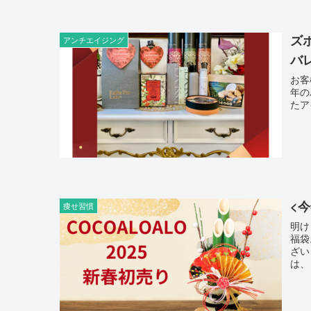
ズ
アンチエイジング
バ
お客
年の
<
痩せ習慣
明けまし
福袋。 開始前から「待ってたよ〜」と沢山
ざい
は、 