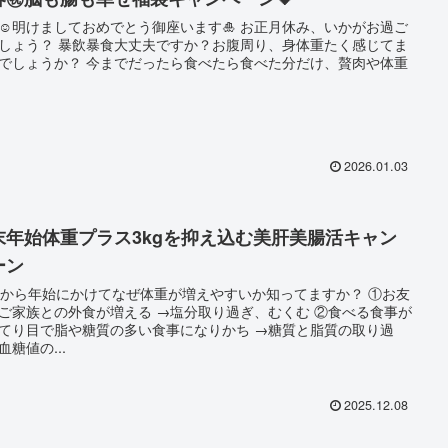
️明けましておめでとう御座います🎍 お正月休み、いかがお過ご
食大丈夫ですか？お腹周り、身体重たく感じてま
 今までだったら食べたら食べた分だけ、贅肉や体重
2026.01.03
末年始体重プラス3kgを抑え込む美肝美腸活キャン
ーン
月から年始にかけてなぜ体重が増えやすいか知ってますか？ ①お友
との外食が増える →塩分取り過ぎ、むくむ ②食べる食事が
り目で脂や糖質の多い食事になりかち →糖質と脂質の取り過
血糖値の...
2025.12.08